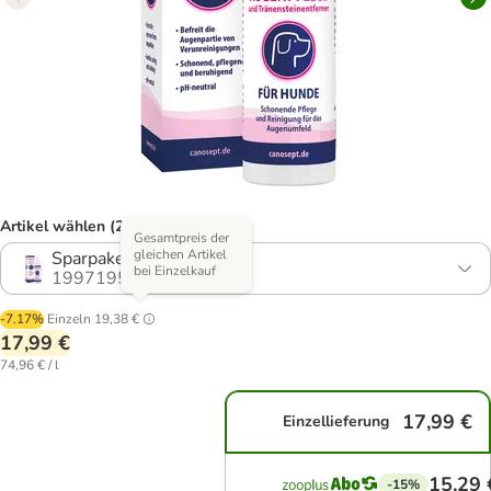
Artikel wählen (2 Varianten)
Gesamtpreis der
gleichen Artikel
Sparpaket: 2 x 120 ml
bei Einzelkauf
1997195.1
-7.17%
Einzeln
19,38 €
17,99 €
74,96 € / l
17,99 €
Einzellieferung
15,29 
-15%